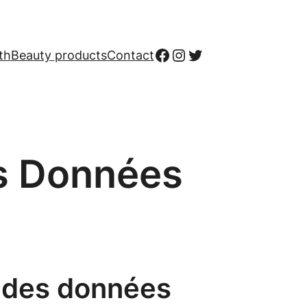
Facebook
Instagram
Twitter
th
Beauty products
Contact
es Données
n des données